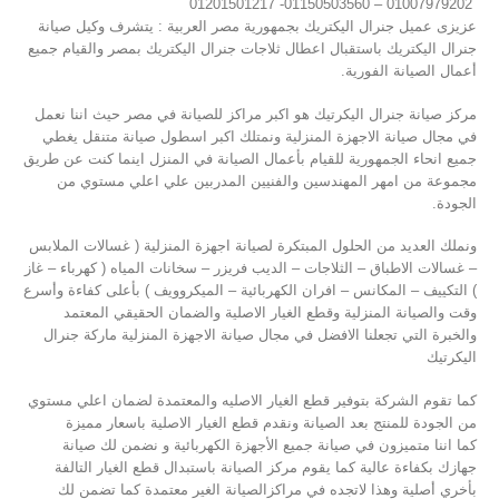
01007979202 – 01150503560- 01201501217
عزيزى عميل جنرال اليكتريك بجمهورية مصر العربية : يتشرف وكيل صيانة
جنرال اليكتريك باستقبال اعطال ثلاجات جنرال اليكتريك بمصر والقيام جميع
أعمال الصيانة الفورية.
مركز صيانة جنرال اليكرتيك هو اكبر مراكز للصيانة في مصر حيث اننا نعمل
في مجال صيانة الاجهزة المنزلية ونمتلك اكبر اسطول صيانة متنقل يغطي
جميع انحاء الجمهورية للقيام بأعمال الصيانة في المنزل اينما كنت عن طريق
مجموعة من امهر المهندسين والفنيين المدربين علي اعلي مستوي من
الجودة.
ونملك العديد من الحلول المبتكرة لصيانة اجهزة المنزلية ( غسالات الملابس
– غسالات الاطباق – الثلاجات – الديب فريزر – سخانات المياه ( كهرباء – غاز
) التكييف – المكانس – افران الكهربائية – الميكروويف ) بأعلى كفاءة وأسرع
وقت والصيانة المنزلية وقطع الغيار الاصلية والضمان الحقيقي المعتمد
والخبرة التي تجعلنا الافضل في مجال صيانة الاجهزة المنزلية ماركة جنرال
اليكرتيك
كما تقوم الشركة بتوفير قطع الغيار الاصليه والمعتمدة لضمان اعلي مستوي
من الجودة للمنتج بعد الصيانة ونقدم قطع الغيار الاصلية باسعار مميزة
كما اننا متميزون في صيانة جميع الأجهزة الكهربائية و نضمن لك صيانة
جهازك بكفاءة عالية كما يقوم مركز الصيانة باستبدال قطع الغيار التالفة
بأخري أصلية وهذا لاتجده في مراكزالصيانة الغير معتمدة كما تضمن لك