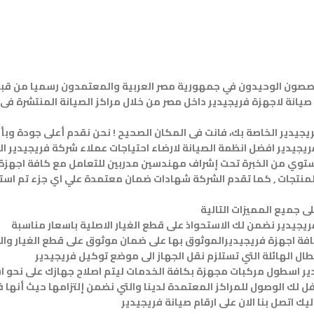
خصصون الوحيدون في جمهورية مصر العربية والمعتمدون رسميا من قبل
يانة لاجهزة فريجيدير داخل مصر من خلال مراكز الصيانة المنتشرة فى 
فريجيدير الخاصة بك، فانت فى المكان الصحيح ! نحن نقدم أعلى جودة و
يجيدير افضل انظمة الصيانة لارضاء احتياجات عملاء شركة فريجيدير ا
ستوي من الخبرة تحت إشراف مهندسين مدربين للتعامل مع كافة اجهزة فر
نتجات , كما تقدم الشركة شهادات ضمان معتمدة علي اي جزء تم استبدال
 جميع المميزات التالية
 لك الوصول للمراكز المعتمدة لدينا والتي نضمن إلتزامها حيث أنها فر
 اتصل بنا الان على ارقام صيانة فريجيدير