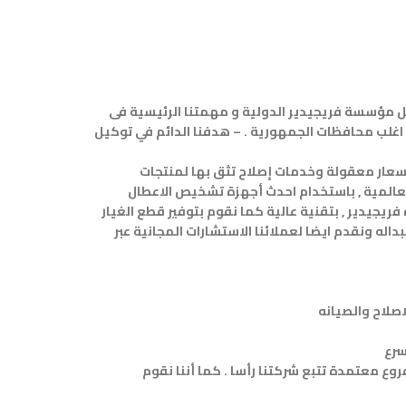
 مؤسسة فريجيدير الدولية و مهمتنا الرئيسية فى
اغلب محافظات الجمهورية . – هدفنا الدائم في توكيل
بأسعار معقولة وخدمات إصلاح تثق بها لمنتجات
لعالمية , باستخدام احدث أجهزة تشخيص الاعطال
يجيدير , بتقنية عالية كما نقوم بتوفير قطع الغيار
ه ونقدم ايضا لعملائنا الاستشارات المجانية عبر
وع معتمدة تتبع شركتنا رأسا . كما أننا نقوم