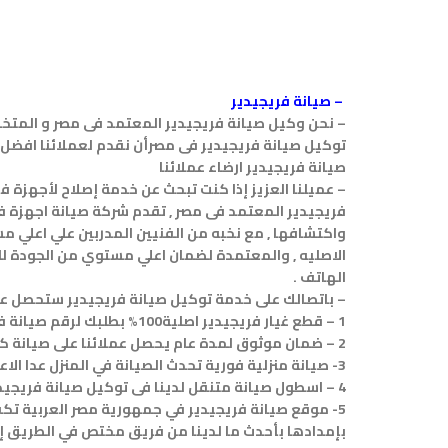
– صيانة فريجيدير
– نحن وكيل صيانة فريجيدير المعتمد فى مصر و المت
توكيل صيانة فريجيدير فى مصرأن نقدم لعملائنا افضل ص
صيانة فريجيدير ارضاء عملائنا
– عميلنا العزيز إذا كنت تبحث عن خدمة إصلاح لأجهزة 
فريجيدير المعتمد فى مصر , تقدم شركة صيانة اجهزة فر
واكتشافها , مع نخبه من الفنيين المدربين علي اعلي م
الاصليه , والمعتمدة لضمان اعلي مستوي من الجودة للم
الهاتف .
– باتصالك على خدمة توكيل صيانة فريجيدير ستحصل على
1 – قطع غيار فريجيدير اصلية100% بطلبك لرقم صيانة فريجيدير نضمن لك الاستحواذ على قطع الغيار الاصلية باسعار مناسبة
2 – ضمان موثوق لمدة عام يحصل عملائنا على صيانة كافة اجهزة فريجيديرالموثوق بها على ضمان موثوق على قطع الغيار والاصلاح والصيانه
3- صيانة منزلية فورية تحدث الصيانة في المنزل عدا الاعطال الهائلة التي تستلزم نقل الجهاز الى موضع توكيل فريجيدير
4 – اسطول صيانة متنقل لدينا فى توكيل صيانة فريجيدير اسطول مركبات مجهزة بكافة الخدمات ليتم اصلاح جهازك على نحو اسرع
5- موقع صيانة فريجيدير في جمهورية مصر العربية تكفل
بإمدادها بأحدث ما لدينا من فريق مختص في الطريق إليك