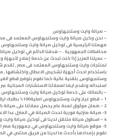
– صيانة وايت وستنجهاوس
– نحن وكيل صيانة وايت وستنجهاوس المعتمد فى مصر
مهمتنا الرئيسية فى توكيل صيانة وايت وستنجهاوس فى
محافظات الجمهورية . – هدفنا الدائم في توكيل صيانة
– عميلنا العزيز إذا كنت تبحث عن خدمة إصلاح لأجهزة
لمنتجات وايت وستنجهاوس المعتمد فى مصر , تقدم شر
باستخدام احدث أجهزة تشخيص الاعطال واكتشافها , مع
وستنجهاوس, بتقنية عالية كما نقوم بتوفير قطع الغيا
استبداله ونقدم ايضا لعملائنا الاستشارات المجانية عبر 
– باتصالك على خدمة توكيل صيانة وايت وستنجهاوس س
1 – قطع غيار وايت وستنجهاوس اصلية100% بطلبك لرقم صيانة وايت وستنجهاوس نضمن لك الاستحواذ على قطع الغيار الاصلية باسعار مناسبة
2 – ضمان موثوق لمدة عام يحصل عملائنا على صيانة كافة اجهزة ال جىالموثوق بها على ضمان موثوق على قطع الغيار والاصلاح والصيانه
3- صيانة منزلية فورية تحدث الصيانة في المنزل عدا الاعطال الهائلة التي تستلزم نقل الجهاز الى موضع توكيل ال جى
4 – اسطول صيانة متنقل لدينا فى توكيل صيانة وايت وستنجهاوس اسطول مركبات مجهزة بكافة الخدمات ليتم اصلاح جهازك على نحو اسرع
5- موقع صيانة وايت وستنجهاوس في جمهورية مصر العرب
نقوم بإمدادها بأحدث ما لدينا من فريق مختص في الطري