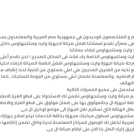
 و المتخصصون الوحيدون في جمهورية مصر العربية والمعتمدون رس
 مصرأن نقدم لعملائنا افضل صيانة لاجهزة وايت وستنجهاوس داخل مص
 وايت وستنجهاوس ارضاء عملائنا
 وايت وستنجهاوس الخاصة بك، فانت فى المكان الصحيح ! نحن نقدم أعل
كة صيانة اجهزة وايت وستنجهاوس افضل انظمة الصيانة لارضاء احتيا
 نخبه من الفنيين المدربين علي اعلي مستوي من الخبرة تحت إشراف م
ر الاصليه , والمعتمدة لضمان اعلي مستوي من الجودة للمنتجات , كم
الهاتف .
تحصل على جميع المميزات التالية
ية تكفل لك الوصول للمراكز المعتمدة لدينا والتي نضمن إلتزامها حيث
ق إليك اتصل بنا الان على ارقام صيانة ال جى