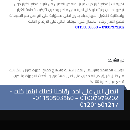
تكييفات | قطع غيار ديب فريزر ونمكن العميل من شراء قطع الغيار دون
تركبها حسب رغبته لو كان لدية فنى ماهر ومدرب لتركيب قطعة الغيار
وامكانية تشغيل الجهازلديك بدون ادنى مسؤلية على لتواصل مع المبيعات
قطع الغيار برجاء الاتصال على الارقام التالي على الارقام التالية
01007979202 – 01150503560
عن الشركة
الوكيل المعتمد والرسمى بمصر لصيانة واصلاح جميع اجهزة جنرال اليكتريك
من خلال فريق صيانة مدرب على اعلى مستوى و بأحدث الاجهزة وتركيب
قطع غيار اصلية 100%
اتصل الان على احد ارقامنا نصلك اينما كنت -
01007979202 – 01150503560-
01201501217