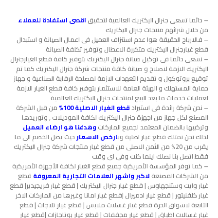
– دائما تسعى جنرال اليكتريك العالمية لتحقيق
اقصى استفادة للعملاء
من خلال شرائهم منتجات جنرال اليكتريك
– فالارباح الحقيقة هوا عدم استنزاف العميل فى اعمال الصيانة و استبدال
قطع غيارجنرال اليكتريك متكررة الاعطال وتوفير تكلفة الصيانة
– نسعى دائما فى توكيل صيانة جنرال اليكتريك بتوفير كافة قطع الغيارجنرال
اليكتريك الازمة لاصلاح و صيانة كافة منتجات شركة جنرال اليكتريك كما تم
توقيع بروتوكول و تقديم التعهدات الازمة لمصلحة الرقابة الصناعية و جهاز
حماية المستهلك و الهيئة العامة للاستثمار بتوفير كافة قطع الغيار الازمة
لعمليات خدمات ما بعد البيع لمنتجات جنرال اليكتريك العالمية
– نحن شركة رائدة فى استيراد
قطع الغيار الاصلية 100%
من قبل الشركة
المصنع لكل جهاز من اجهزة جنرال اليكتريك لكافة الموديلات , وتوريدها
وتركيبها بالضمان المعتمد لجميع الماركات
وهدفنا هو ارضاء العميل
لذلك نحن نمتلك قطع غيار اصلية وب
ارخص الاسعار
حيث يصل الخصم الى ما
يقرب من 20% من الثمن الاصلى من قطع غيار منتجات شركة جنرال اليكتريك
فقط اتصل بنا نصلك اينما كنت وفى اى وقت
– كما توفر المؤسسة الأمريكية جميع قطع الغيار لكافة الأجهزة الأمريكية
من الشركات المصنعة
لاكبر واشهر العلامات التجارية المعروفة
قطع
غيار وايت وستنجهاوس | قطع غيار جنرال اليكتريك | قطع غيار فريجيدير| قطع
غيار كلفنيتور | قطع غيار ادميرال |قطع غيار امانا وغيرها من الماركات الاخر
التابعة لاسواق الحرة قطع غيار غسلات ملابس | قطع غيار تلاجات | قطع
غيار غسالات اطباق | قطع غيار مجففات | قطع غيار بوتاجازات |قطع غيار